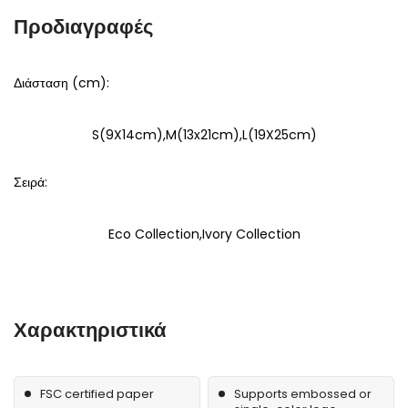
Προδιαγραφές
Διάσταση (cm):
S(9X14cm),M(13x21cm),L(19X25cm)
Σειρά:
Eco Collection,Ivory Collection
Χαρακτηριστικά
FSC certified paper
Supports embossed or