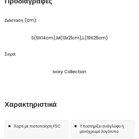
Προδιαγραφές
Διάσταση (cm):
S(9X14cm),M(13x21cm),L(19X25cm)
Σειρά:
Ivory Collection
Χαρακτηριστικά
Χαρτί με πιστοποίηση FSC
Υποστηρίζει ανάγλυφο ή
μονόχρωμο λογότυπο