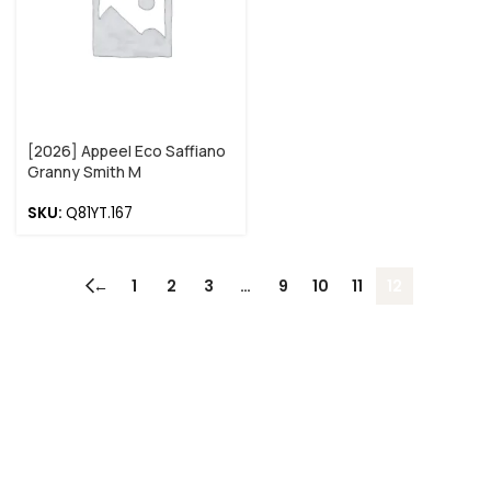
[2026] Appeel Eco Saffiano
Granny Smith M
SKU:
Q81YT.167
←
1
2
3
…
9
10
11
12