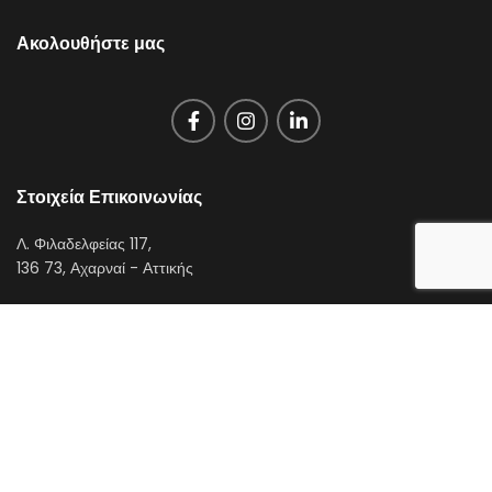
Ακολουθήστε μας
Στοιχεία Επικοινωνίας
Λ. Φιλαδελφείας 117,
136 73, Αχαρναί - Αττικής
T:
210 2409000
E:
contact@theofylaktos.com.gr