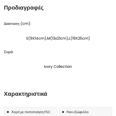
Προδιαγραφές
Διάσταση (cm):
S(9X14cm),M(13x21cm),L(19X25cm)
Σειρά:
Ivory Collection
Χαρακτηριστικά
Χαρτί με πιστοποίηση FSC
Flex εξώφυλλο