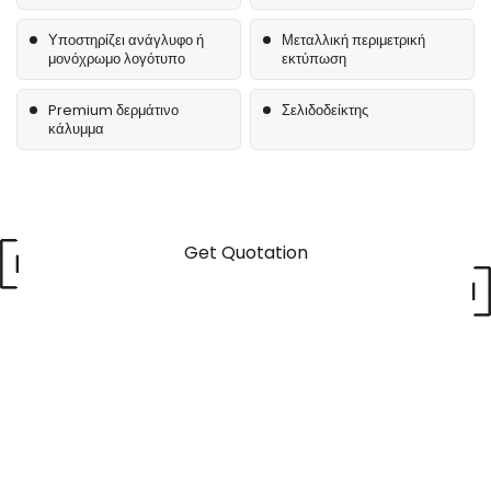
Υποστηρίζει ανάγλυφο ή
Μεταλλική περιμετρική
μονόχρωμο λογότυπο
εκτύπωση
Premium δερμάτινο
Σελιδοδείκτης
κάλυμμα
Get Quotation