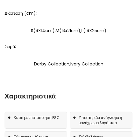
Διάσταση (cm):
S(9X14cm),M(13x21cm),L(19X25cm)
Σειρά:
Derby Collection,Ivory Collection
Χαρακτηριστικά
Χαρτί με πιστοποίηση FSC
Υποστηρίζει ανάγλυφο ή
μονόχρωμο λογότυπο