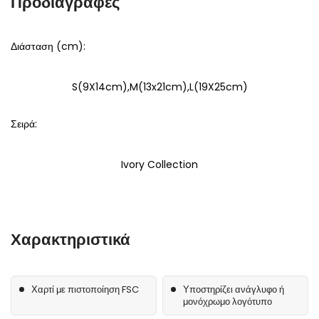
Προδιαγραφές
Διάσταση (cm):
S(9X14cm),M(13x21cm),L(19X25cm)
Σειρά:
Ivory Collection
Χαρακτηριστικά
Χαρτί με πιστοποίηση FSC
Υποστηρίζει ανάγλυφο ή
μονόχρωμο λογότυπο