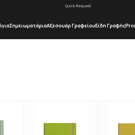
Quick Request
όγια
Σημειωματάρια
Αξεσουάρ Γραφείου
Είδη Γραφής
Pro