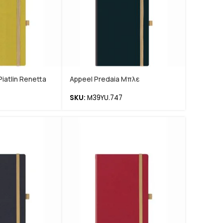
iatlin Renetta
Appeel Predaia Μπλε
SKU:
M39YU.747