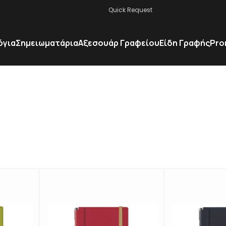
Quick Request
όγια
Σημειωματάρια
Αξεσουάρ Γραφείου
Είδη Γραφής
Pro