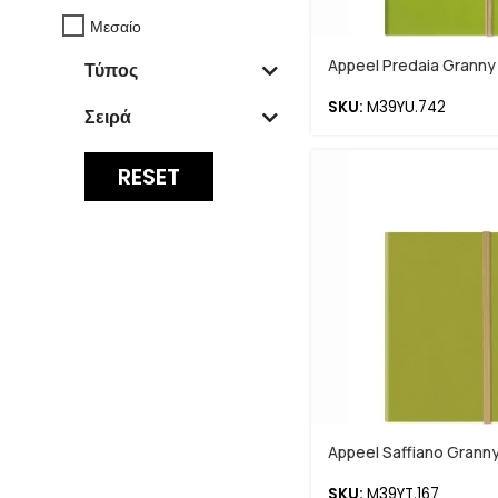
Μεσαίο
Appeel Predaia Granny
Τύπος
SKU:
M39YU.742
Σειρά
RESET
Appeel Saffiano Grann
SKU:
M39YT.167