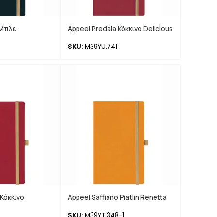
 Μπλε
Appeel Predaia Κόκκινο Delicious
SKU:
M39YU.741
 Κόκκινο
Appeel Saffiano Piatlin Renetta
SKU:
M39YT.348-1