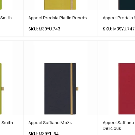
 Smith
Appeel Predaia Piatlin Renetta
Appeel Predaia
SKU:
M39YU.743
SKU:
M39YU.747
y Smith
Appeel Saffiano Μπλε
Appeel Saffiano
Delicious
SKU:
M39YT.164