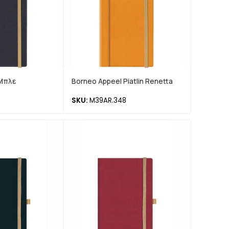
 Μπλε
Borneo Appeel Piatlin Renetta
SKU:
M39AR.348