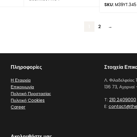
SKU:
M39YT.345
1
2
→
Πληροφορίες
Στοιχεία Επικ
Η Εταιρεία
Λ. Φιλαδελφείας 1
Επικοινωνία
136 73, Αχαρναί 
Πολιτική Προστασίας
T:
210 2409000
Πολιτική Cookies
E:
contact@the
Career
Ακολουθήστε μας